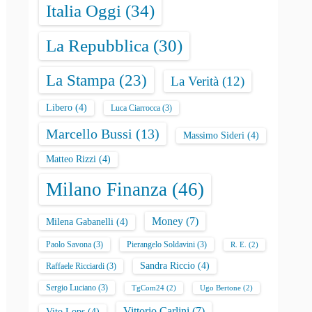
Italia Oggi
(34)
La Repubblica
(30)
La Stampa
(23)
La Verità
(12)
Libero
(4)
Luca Ciarrocca
(3)
Marcello Bussi
(13)
Massimo Sideri
(4)
Matteo Rizzi
(4)
Milano Finanza
(46)
Money
(7)
Milena Gabanelli
(4)
Paolo Savona
(3)
Pierangelo Soldavini
(3)
R. E.
(2)
Sandra Riccio
(4)
Raffaele Ricciardi
(3)
Sergio Luciano
(3)
TgCom24
(2)
Ugo Bertone
(2)
Vittorio Carlini
(7)
Vito Lops
(4)