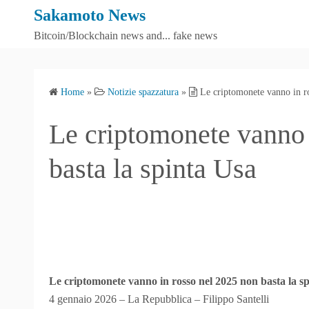
S
Sakamoto News
k
Bitcoin/Blockchain news and... fake news
i
p
t
Home
»
Notizie spazzatura
»
Le criptomonete vanno in ro
o
c
Le criptomonete vanno 
o
n
basta la spinta Usa
t
e
n
t
Le criptomonete vanno in rosso nel 2025 non basta la s
4 gennaio 2026 – La Repubblica – Filippo Santelli