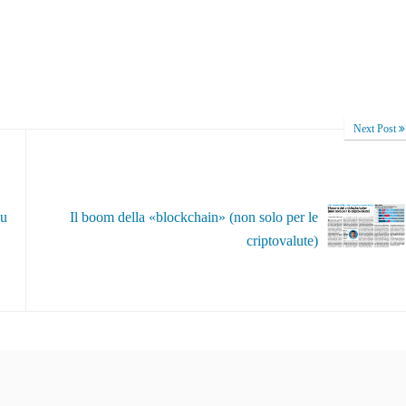
Next Post
su
Il boom della «blockchain» (non solo per le
criptovalute)