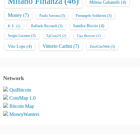
Milano Finanza
(46)
Milena Gabanelli
(4)
Money
(7)
Paolo Savona
(3)
Pierangelo Soldavini
(3)
Sandra Riccio
(4)
Raffaele Ricciardi
(3)
R. E.
(2)
Sergio Luciano
(3)
TgCom24
(2)
Ugo Bertone
(2)
Vittorio Carlini
(7)
Vito Lops
(4)
ZeroUnoWeb
(3)
Network
QuiBitcoin
CoinMap 1.0
Bitcoin Map
MoneyWanters