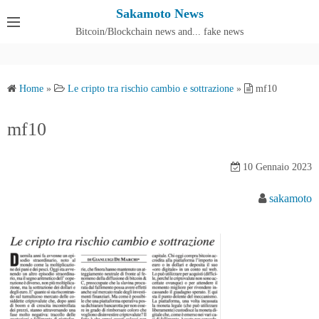
S
Sakamoto News
k
Bitcoin/Blockchain news and... fake news
Cos'è SakamotoNews
i
p
t
Home
»
Le cripto tra rischio cambio e sottrazione
»
mf10
o
c
mf10
o
n
10 Gennaio 2023
t
e
sakamoto
n
t