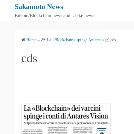
S
Sakamoto News
k
Bitcoin/Blockchain news and... fake news
i
p
t
Home
»
La «Blockchain» spinge Antares
»
cds
o
c
cds
o
n
t
e
n
t