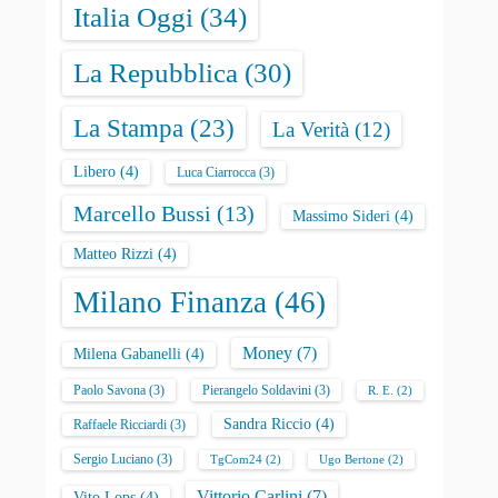
Italia Oggi
(34)
La Repubblica
(30)
La Stampa
(23)
La Verità
(12)
Libero
(4)
Luca Ciarrocca
(3)
Marcello Bussi
(13)
Massimo Sideri
(4)
Matteo Rizzi
(4)
Milano Finanza
(46)
Money
(7)
Milena Gabanelli
(4)
Paolo Savona
(3)
Pierangelo Soldavini
(3)
R. E.
(2)
Sandra Riccio
(4)
Raffaele Ricciardi
(3)
Sergio Luciano
(3)
TgCom24
(2)
Ugo Bertone
(2)
Vittorio Carlini
(7)
Vito Lops
(4)