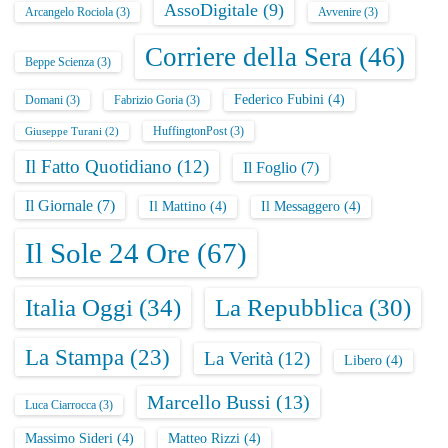
AssoDigitale
(9)
Arcangelo Rociola
(3)
Avvenire
(3)
Corriere della Sera
(46)
Beppe Scienza
(3)
Federico Fubini
(4)
Domani
(3)
Fabrizio Goria
(3)
HuffingtonPost
(3)
Giuseppe Turani
(2)
Il Fatto Quotidiano
(12)
Il Foglio
(7)
Il Giornale
(7)
Il Mattino
(4)
Il Messaggero
(4)
Il Sole 24 Ore
(67)
Italia Oggi
(34)
La Repubblica
(30)
La Stampa
(23)
La Verità
(12)
Libero
(4)
Marcello Bussi
(13)
Luca Ciarrocca
(3)
Massimo Sideri
(4)
Matteo Rizzi
(4)