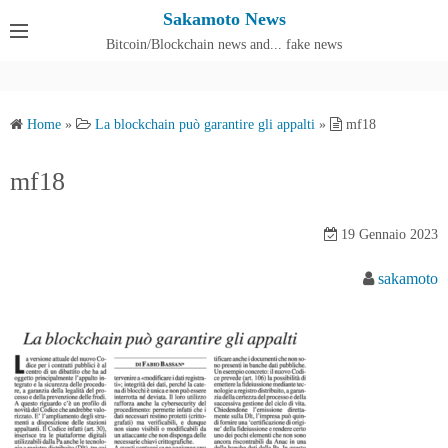
S
Sakamoto News
k
Bitcoin/Blockchain news and... fake news
Cos'è SakamotoNews
i
p
t
Home
»
La blockchain può garantire gli appalti
»
mf18
o
c
mf18
o
n
19 Gennaio 2023
t
e
sakamoto
n
t