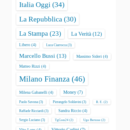
Italia Oggi
(34)
La Repubblica
(30)
La Stampa
(23)
La Verità
(12)
Libero
(4)
Luca Ciarrocca
(3)
Marcello Bussi
(13)
Massimo Sideri
(4)
Matteo Rizzi
(4)
Milano Finanza
(46)
Money
(7)
Milena Gabanelli
(4)
Paolo Savona
(3)
Pierangelo Soldavini
(3)
R. E.
(2)
Sandra Riccio
(4)
Raffaele Ricciardi
(3)
Sergio Luciano
(3)
TgCom24
(2)
Ugo Bertone
(2)
Vittorio Carlini
(7)
Vito Lops
(4)