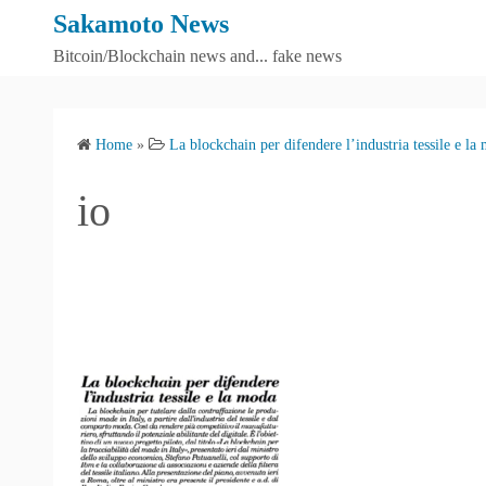
S
Sakamoto News
k
Bitcoin/Blockchain news and... fake news
i
p
t
Home
»
La blockchain per difendere l’industria tessile e la
o
c
io
o
n
t
e
n
t