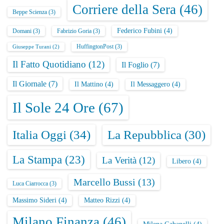
Corriere della Sera
(46)
Beppe Scienza
(3)
Federico Fubini
(4)
Domani
(3)
Fabrizio Goria
(3)
HuffingtonPost
(3)
Giuseppe Turani
(2)
Il Fatto Quotidiano
(12)
Il Foglio
(7)
Il Giornale
(7)
Il Mattino
(4)
Il Messaggero
(4)
Il Sole 24 Ore
(67)
Italia Oggi
(34)
La Repubblica
(30)
La Stampa
(23)
La Verità
(12)
Libero
(4)
Marcello Bussi
(13)
Luca Ciarrocca
(3)
Massimo Sideri
(4)
Matteo Rizzi
(4)
Milano Finanza
(46)