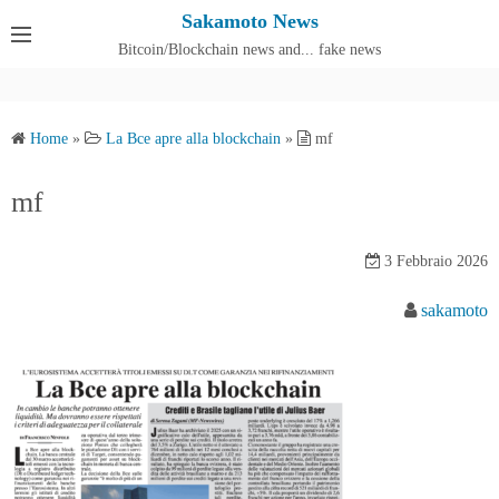
S
Sakamoto News
k
Bitcoin/Blockchain news and... fake news
Cos'è SakamotoNews
i
p
t
Home
»
La Bce apre alla blockchain
»
mf
o
c
mf
o
n
3 Febbraio 2026
t
e
sakamoto
n
t