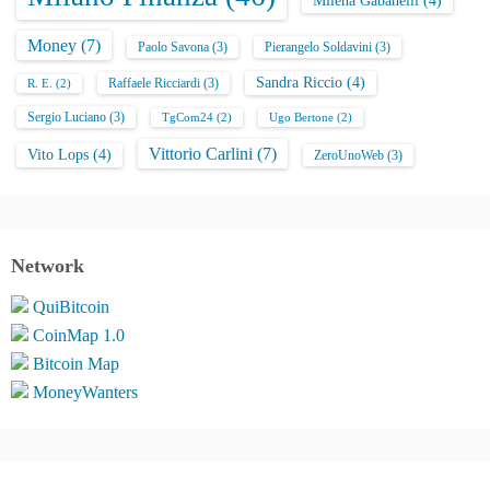
Milena Gabanelli
(4)
Money
(7)
Paolo Savona
(3)
Pierangelo Soldavini
(3)
Sandra Riccio
(4)
Raffaele Ricciardi
(3)
R. E.
(2)
Sergio Luciano
(3)
TgCom24
(2)
Ugo Bertone
(2)
Vittorio Carlini
(7)
Vito Lops
(4)
ZeroUnoWeb
(3)
Network
QuiBitcoin
CoinMap 1.0
Bitcoin Map
MoneyWanters