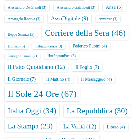
Ansa
(5)
Alessandro De Grandi
(3)
Alessandro Galimberti
(3)
AssoDigitale
(9)
Arcangelo Rociola
(3)
Avvenire
(3)
Corriere della Sera
(46)
Beppe Scienza
(3)
Federico Fubini
(4)
Domani
(3)
Fabrizio Goria
(3)
HuffingtonPost
(3)
Giuseppe Turani
(2)
Il Fatto Quotidiano
(12)
Il Foglio
(7)
Il Giornale
(7)
Il Mattino
(4)
Il Messaggero
(4)
Il Sole 24 Ore
(67)
Italia Oggi
(34)
La Repubblica
(30)
La Stampa
(23)
La Verità
(12)
Libero
(4)