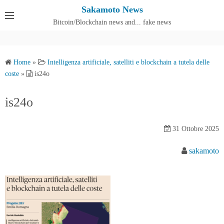
S
Sakamoto News
k
Bitcoin/Blockchain news and... fake news
Cos'è SakamotoNews
i
p
t
Home
»
Intelligenza artificiale, satelliti e blockchain a tutela delle
o
coste
»
is24o
c
o
is24o
n
t
31 Ottobre 2025
e
n
sakamoto
t