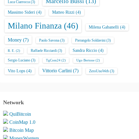
Marcello Bussi
(13)
Luca Ciarrocca
(3)
Massimo Sideri
(4)
Matteo Rizzi
(4)
Milano Finanza
(46)
Milena Gabanelli
(4)
Money
(7)
Paolo Savona
(3)
Pierangelo Soldavini
(3)
Sandra Riccio
(4)
Raffaele Ricciardi
(3)
R. E.
(2)
Sergio Luciano
(3)
TgCom24
(2)
Ugo Bertone
(2)
Vittorio Carlini
(7)
Vito Lops
(4)
ZeroUnoWeb
(3)
Network
QuiBitcoin
CoinMap 1.0
Bitcoin Map
MoneyWanters