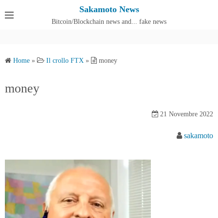
S
Sakamoto News
k
Bitcoin/Blockchain news and... fake news
Cos'è SakamotoNews
i
p
t
Home
»
Il crollo FTX
»
money
o
c
money
o
n
21 Novembre 2022
t
e
sakamoto
n
t