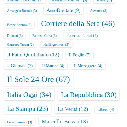
Ansa
(5)
Alessandro De Grandi
(3)
Alessandro Galimberti
(3)
AssoDigitale
(9)
Arcangelo Rociola
(3)
Avvenire
(3)
Corriere della Sera
(46)
Beppe Scienza
(3)
Federico Fubini
(4)
Domani
(3)
Fabrizio Goria
(3)
HuffingtonPost
(3)
Giuseppe Turani
(2)
Il Fatto Quotidiano
(12)
Il Foglio
(7)
Il Giornale
(7)
Il Mattino
(4)
Il Messaggero
(4)
Il Sole 24 Ore
(67)
Italia Oggi
(34)
La Repubblica
(30)
La Stampa
(23)
La Verità
(12)
Libero
(4)
Marcello Bussi
(13)
Luca Ciarrocca
(3)