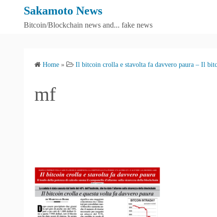
S
Sakamoto News
k
Bitcoin/Blockchain news and... fake news
i
p
t
Home
»
Il bitcoin crolla e stavolta fa davvero paura – Il bi
o
c
mf
o
n
t
e
n
t