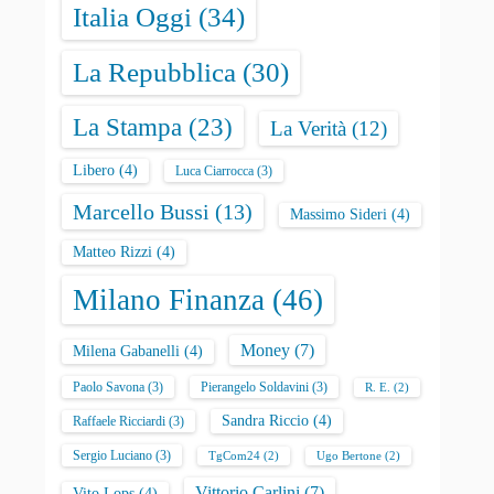
Italia Oggi
(34)
La Repubblica
(30)
La Stampa
(23)
La Verità
(12)
Libero
(4)
Luca Ciarrocca
(3)
Marcello Bussi
(13)
Massimo Sideri
(4)
Matteo Rizzi
(4)
Milano Finanza
(46)
Money
(7)
Milena Gabanelli
(4)
Paolo Savona
(3)
Pierangelo Soldavini
(3)
R. E.
(2)
Sandra Riccio
(4)
Raffaele Ricciardi
(3)
Sergio Luciano
(3)
TgCom24
(2)
Ugo Bertone
(2)
Vittorio Carlini
(7)
Vito Lops
(4)