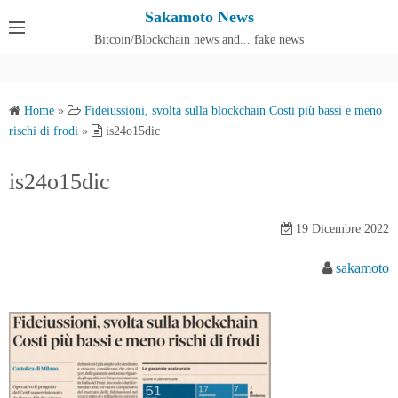
S
Sakamoto News
k
Bitcoin/Blockchain news and... fake news
Cos'è SakamotoNews
i
p
t
Home
»
Fideiussioni, svolta sulla blockchain Costi più bassi e meno
o
rischi di frodi
»
is24o15dic
c
o
is24o15dic
n
t
19 Dicembre 2022
e
n
sakamoto
t