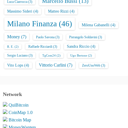
Marcello Bussi
(13)
Luca Ciarrocca
(3)
Massimo Sideri
(4)
Matteo Rizzi
(4)
Milano Finanza
(46)
Milena Gabanelli
(4)
Money
(7)
Paolo Savona
(3)
Pierangelo Soldavini
(3)
Sandra Riccio
(4)
Raffaele Ricciardi
(3)
R. E.
(2)
Sergio Luciano
(3)
TgCom24
(2)
Ugo Bertone
(2)
Vittorio Carlini
(7)
Vito Lops
(4)
ZeroUnoWeb
(3)
Network
QuiBitcoin
CoinMap 1.0
Bitcoin Map
MoneyWanters