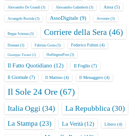
Ansa
(5)
Alessandro De Grandi
(3)
Alessandro Galimberti
(3)
AssoDigitale
(9)
Arcangelo Rociola
(3)
Avvenire
(3)
Corriere della Sera
(46)
Beppe Scienza
(3)
Federico Fubini
(4)
Domani
(3)
Fabrizio Goria
(3)
HuffingtonPost
(3)
Giuseppe Turani
(2)
Il Fatto Quotidiano
(12)
Il Foglio
(7)
Il Giornale
(7)
Il Mattino
(4)
Il Messaggero
(4)
Il Sole 24 Ore
(67)
Italia Oggi
(34)
La Repubblica
(30)
La Stampa
(23)
La Verità
(12)
Libero
(4)