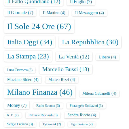
Il Fatto Quotidiano
(12)
Il Foglio
(7)
Il Giornale
(7)
Il Mattino
(4)
Il Messaggero
(4)
Il Sole 24 Ore
(67)
Italia Oggi
(34)
La Repubblica
(30)
La Stampa
(23)
La Verità
(12)
Libero
(4)
Marcello Bussi
(13)
Luca Ciarrocca
(3)
Massimo Sideri
(4)
Matteo Rizzi
(4)
Milano Finanza
(46)
Milena Gabanelli
(4)
Money
(7)
Paolo Savona
(3)
Pierangelo Soldavini
(3)
Sandra Riccio
(4)
Raffaele Ricciardi
(3)
R. E.
(2)
Sergio Luciano
(3)
TgCom24
(2)
Ugo Bertone
(2)