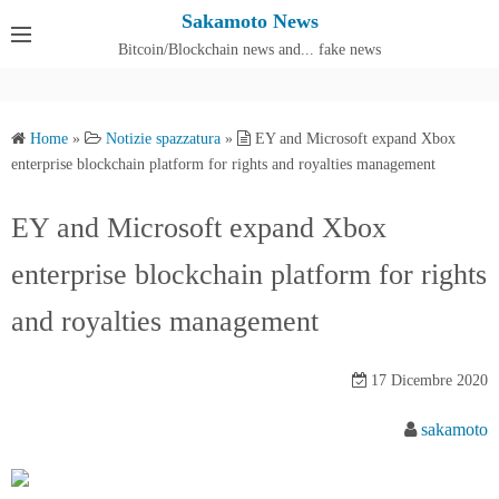
S
Sakamoto News
k
Bitcoin/Blockchain news and... fake news
Cos'è SakamotoNews
i
p
t
Home
»
Notizie spazzatura
»
EY and Microsoft expand Xbox
o
enterprise blockchain platform for rights and royalties management
c
o
EY and Microsoft expand Xbox
n
enterprise blockchain platform for rights
t
e
and royalties management
n
t
17 Dicembre 2020
sakamoto