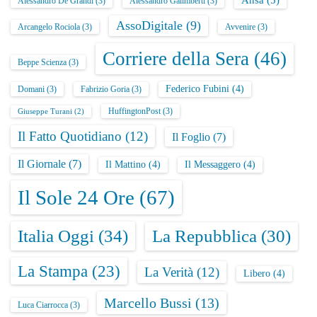
Ansa
(5)
Alessandro De Grandi
(3)
Alessandro Galimberti
(3)
AssoDigitale
(9)
Arcangelo Rociola
(3)
Avvenire
(3)
Corriere della Sera
(46)
Beppe Scienza
(3)
Federico Fubini
(4)
Domani
(3)
Fabrizio Goria
(3)
HuffingtonPost
(3)
Giuseppe Turani
(2)
Il Fatto Quotidiano
(12)
Il Foglio
(7)
Il Giornale
(7)
Il Mattino
(4)
Il Messaggero
(4)
Il Sole 24 Ore
(67)
Italia Oggi
(34)
La Repubblica
(30)
La Stampa
(23)
La Verità
(12)
Libero
(4)
Marcello Bussi
(13)
Luca Ciarrocca
(3)