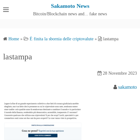
S
Sakamoto News
k
Bitcoin/Blockchain news and... fake news
Cos'è SakamotoNews
i
p
t
Home
»
È finita la sbornia delle criptovalute
»
lastampa
o
c
lastampa
o
n
28 Novembre 2023
t
e
sakamoto
n
t