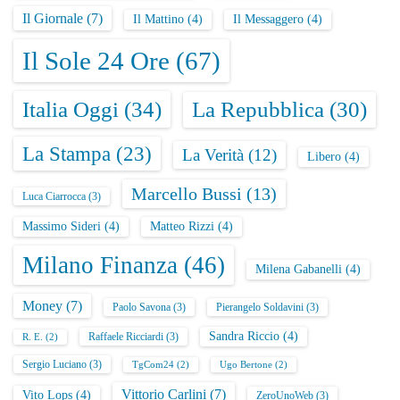
Il Giornale
(7)
Il Mattino
(4)
Il Messaggero
(4)
Il Sole 24 Ore
(67)
Italia Oggi
(34)
La Repubblica
(30)
La Stampa
(23)
La Verità
(12)
Libero
(4)
Marcello Bussi
(13)
Luca Ciarrocca
(3)
Massimo Sideri
(4)
Matteo Rizzi
(4)
Milano Finanza
(46)
Milena Gabanelli
(4)
Money
(7)
Paolo Savona
(3)
Pierangelo Soldavini
(3)
Sandra Riccio
(4)
Raffaele Ricciardi
(3)
R. E.
(2)
Sergio Luciano
(3)
TgCom24
(2)
Ugo Bertone
(2)
Vittorio Carlini
(7)
Vito Lops
(4)
ZeroUnoWeb
(3)