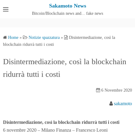
S
Sakamoto News
k
Bitcoin/Blockchain news and... fake news
Cos'è SakamotoNews
i
p
t
Home
»
Notizie spazzatura
»
Disintermediazione, così la
o
blockchain ridurrà tutti i costi
c
o
Disintermediazione, così la blockchain
n
ridurrà tutti i costi
t
e
n
6 Novembre 2020
t
sakamoto
Disintermediazione, così la blockchain ridurrà tutti i costi
6 novembre 2020 – Milano Finanza – Francesco Leoni