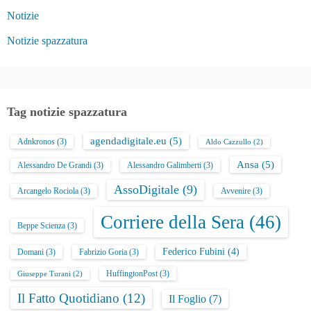
Notizie
Notizie spazzatura
Tag notizie spazzatura
agendadigitale.eu
(5)
Adnkronos
(3)
Aldo Cazzullo
(2)
Ansa
(5)
Alessandro De Grandi
(3)
Alessandro Galimberti
(3)
AssoDigitale
(9)
Arcangelo Rociola
(3)
Avvenire
(3)
Corriere della Sera
(46)
Beppe Scienza
(3)
Federico Fubini
(4)
Domani
(3)
Fabrizio Goria
(3)
HuffingtonPost
(3)
Giuseppe Turani
(2)
Il Fatto Quotidiano
(12)
Il Foglio
(7)