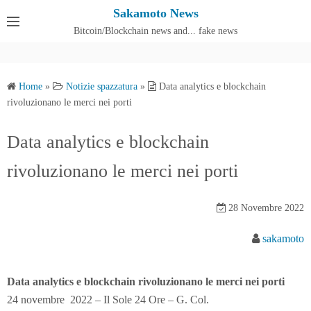
S
Sakamoto News
k
Bitcoin/Blockchain news and... fake news
Cos'è SakamotoNews
i
p
t
Home
»
Notizie spazzatura
»
Data analytics e blockchain
o
rivoluzionano le merci nei porti
c
o
Data analytics e blockchain
n
rivoluzionano le merci nei porti
t
e
n
28 Novembre 2022
t
sakamoto
Data analytics e blockchain rivoluzionano le merci nei porti
24 novembre 2022 – Il Sole 24 Ore – G. Col.