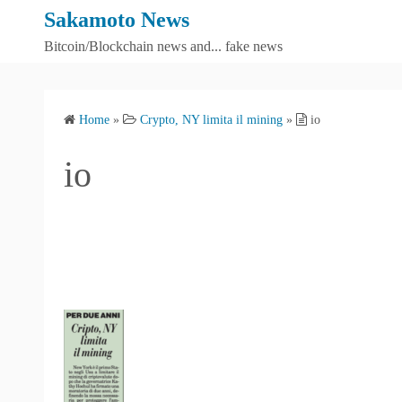
S
Sakamoto News
k
Bitcoin/Blockchain news and... fake news
i
p
t
Home
»
Crypto, NY limita il mining
»
io
o
c
io
o
n
t
e
n
t