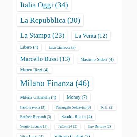
Italia Oggi
(34)
La Repubblica
(30)
La Stampa
(23)
La Verità
(12)
Libero
(4)
Luca Ciarrocca
(3)
Marcello Bussi
(13)
Massimo Sideri
(4)
Matteo Rizzi
(4)
Milano Finanza
(46)
Money
(7)
Milena Gabanelli
(4)
Paolo Savona
(3)
Pierangelo Soldavini
(3)
R. E.
(2)
Sandra Riccio
(4)
Raffaele Ricciardi
(3)
Sergio Luciano
(3)
TgCom24
(2)
Ugo Bertone
(2)
Vittorio Carlini
(7)
Vito Lops
(4)