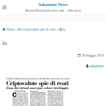
S
Sakamoto News
k
Bitcoin/Blockchain news and... fake news
Cos'è SakamotoNews
i
p
t
Home
»
Criptovalute spie di reati
»
io
o
c
io
o
n
30 Maggio 2019
t
e
sakamoto
n
t