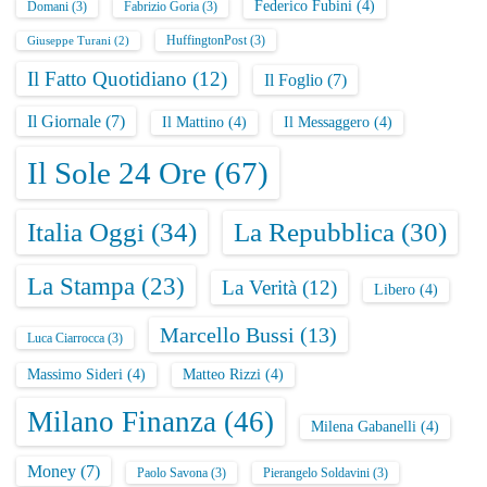
Federico Fubini
(4)
Domani
(3)
Fabrizio Goria
(3)
HuffingtonPost
(3)
Giuseppe Turani
(2)
Il Fatto Quotidiano
(12)
Il Foglio
(7)
Il Giornale
(7)
Il Mattino
(4)
Il Messaggero
(4)
Il Sole 24 Ore
(67)
Italia Oggi
(34)
La Repubblica
(30)
La Stampa
(23)
La Verità
(12)
Libero
(4)
Marcello Bussi
(13)
Luca Ciarrocca
(3)
Massimo Sideri
(4)
Matteo Rizzi
(4)
Milano Finanza
(46)
Milena Gabanelli
(4)
Money
(7)
Paolo Savona
(3)
Pierangelo Soldavini
(3)