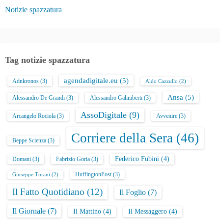
Notizie spazzatura
Tag notizie spazzatura
agendadigitale.eu
(5)
Adnkronos
(3)
Aldo Cazzullo
(2)
Ansa
(5)
Alessandro De Grandi
(3)
Alessandro Galimberti
(3)
AssoDigitale
(9)
Arcangelo Rociola
(3)
Avvenire
(3)
Corriere della Sera
(46)
Beppe Scienza
(3)
Federico Fubini
(4)
Domani
(3)
Fabrizio Goria
(3)
HuffingtonPost
(3)
Giuseppe Turani
(2)
Il Fatto Quotidiano
(12)
Il Foglio
(7)
Il Giornale
(7)
Il Mattino
(4)
Il Messaggero
(4)