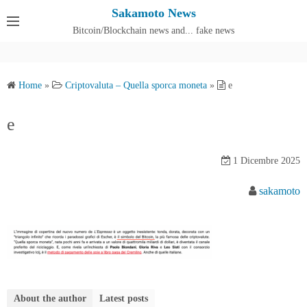
S
Sakamoto News
k
Bitcoin/Blockchain news and... fake news
Cos'è SakamotoNews
i
p
t
Home
»
Criptovaluta – Quella sporca moneta
»
e
o
c
e
o
n
1 Dicembre 2025
t
e
sakamoto
n
t
About the author
Latest posts