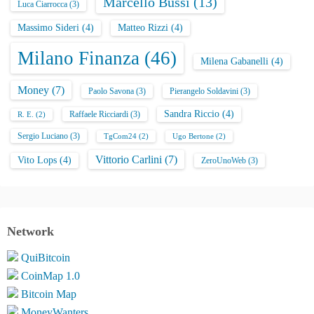
Marcello Bussi
(13)
Luca Ciarrocca
(3)
Massimo Sideri
(4)
Matteo Rizzi
(4)
Milano Finanza
(46)
Milena Gabanelli
(4)
Money
(7)
Paolo Savona
(3)
Pierangelo Soldavini
(3)
Sandra Riccio
(4)
Raffaele Ricciardi
(3)
R. E.
(2)
Sergio Luciano
(3)
TgCom24
(2)
Ugo Bertone
(2)
Vittorio Carlini
(7)
Vito Lops
(4)
ZeroUnoWeb
(3)
Network
QuiBitcoin
CoinMap 1.0
Bitcoin Map
MoneyWanters