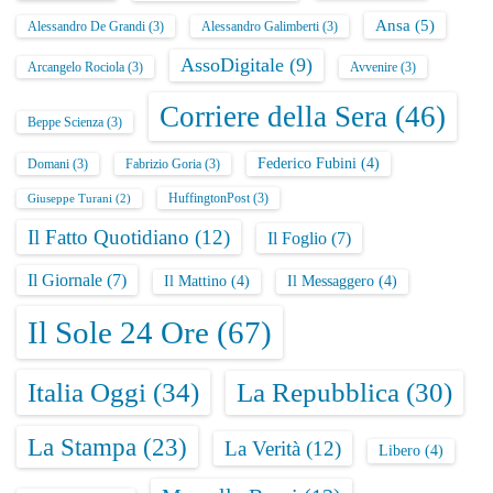
Ansa
(5)
Alessandro De Grandi
(3)
Alessandro Galimberti
(3)
AssoDigitale
(9)
Arcangelo Rociola
(3)
Avvenire
(3)
Corriere della Sera
(46)
Beppe Scienza
(3)
Federico Fubini
(4)
Domani
(3)
Fabrizio Goria
(3)
HuffingtonPost
(3)
Giuseppe Turani
(2)
Il Fatto Quotidiano
(12)
Il Foglio
(7)
Il Giornale
(7)
Il Mattino
(4)
Il Messaggero
(4)
Il Sole 24 Ore
(67)
Italia Oggi
(34)
La Repubblica
(30)
La Stampa
(23)
La Verità
(12)
Libero
(4)