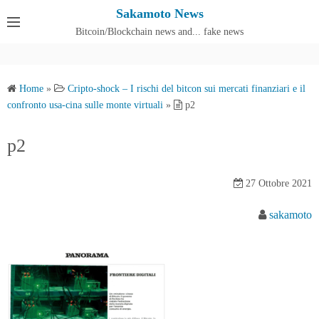
S
Sakamoto News
k
Bitcoin/Blockchain news and... fake news
Cos'è SakamotoNews
i
p
t
Home
»
Cripto-shock – I rischi del bitcon sui mercati finanziari e il
o
confronto usa-cina sulle monte virtuali
»
p2
c
o
p2
n
t
27 Ottobre 2021
e
n
sakamoto
t