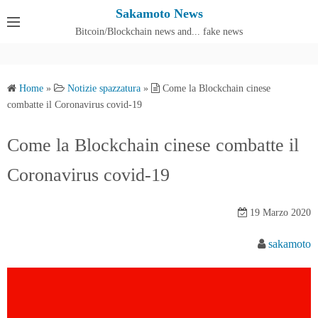
S
Sakamoto News
k
Bitcoin/Blockchain news and... fake news
Cos'è SakamotoNews
i
p
t
Home
»
Notizie spazzatura
»
Come la Blockchain cinese
o
combatte il Coronavirus covid-19
c
o
Come la Blockchain cinese combatte il
n
Coronavirus covid-19
t
e
n
19 Marzo 2020
t
sakamoto