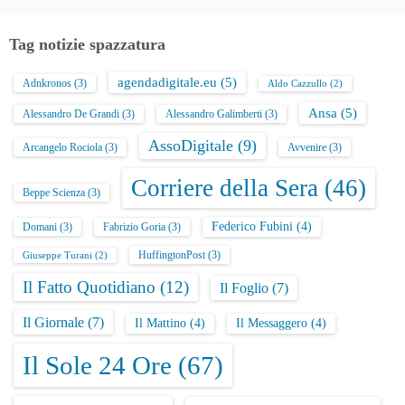
Tag notizie spazzatura
agendadigitale.eu
(5)
Adnkronos
(3)
Aldo Cazzullo
(2)
Ansa
(5)
Alessandro De Grandi
(3)
Alessandro Galimberti
(3)
AssoDigitale
(9)
Arcangelo Rociola
(3)
Avvenire
(3)
Corriere della Sera
(46)
Beppe Scienza
(3)
Federico Fubini
(4)
Domani
(3)
Fabrizio Goria
(3)
HuffingtonPost
(3)
Giuseppe Turani
(2)
Il Fatto Quotidiano
(12)
Il Foglio
(7)
Il Giornale
(7)
Il Mattino
(4)
Il Messaggero
(4)
Il Sole 24 Ore
(67)