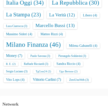
Italia Oggi
(34)
La Repubblica
(30)
La Stampa
(23)
La Verità
(12)
Libero
(4)
Marcello Bussi
(13)
Luca Ciarrocca
(3)
Massimo Sideri
(4)
Matteo Rizzi
(4)
Milano Finanza
(46)
Milena Gabanelli
(4)
Money
(7)
Paolo Savona
(3)
Pierangelo Soldavini
(3)
Sandra Riccio
(4)
Raffaele Ricciardi
(3)
R. E.
(2)
Sergio Luciano
(3)
TgCom24
(2)
Ugo Bertone
(2)
Vittorio Carlini
(7)
Vito Lops
(4)
ZeroUnoWeb
(3)
Network