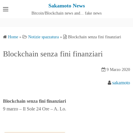
S
Sakamoto News
k
Bitcoin/Blockchain news and... fake news
Cos'è SakamotoNews
i
p
t
Home
»
Notizie spazzatura
»
Blockchain senza fini finanziari
o
c
Blockchain senza fini finanziari
o
n
9 Marzo 2020
t
e
sakamoto
n
t
Blockchain senza fini finanziari
9 marzo – Il Sole 24 Ore – A. Lo.