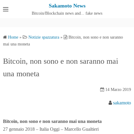
S
Sakamoto News
k
Bitcoin/Blockchain news and... fake news
Cos'è SakamotoNews
i
p
t
Home
»
Notizie spazzatura
»
Bitcoin, non sono e non saranno
o
mai una moneta
c
o
Bitcoin, non sono e non saranno mai
n
una moneta
t
e
n
14 Marzo 2019
t
sakamoto
Bitcoin, non sono e non saranno mai una moneta
27 gennaio 2018 – Italia Oggi – Marcello Gualtieri