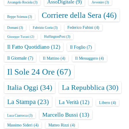
AssoDigitale
(9)
Arcangelo Rociola
(3)
Avvenire
(3)
Corriere della Sera
(46)
Beppe Scienza
(3)
Federico Fubini
(4)
Domani
(3)
Fabrizio Goria
(3)
HuffingtonPost
(3)
Giuseppe Turani
(2)
Il Fatto Quotidiano
(12)
Il Foglio
(7)
Il Giornale
(7)
Il Mattino
(4)
Il Messaggero
(4)
Il Sole 24 Ore
(67)
Italia Oggi
(34)
La Repubblica
(30)
La Stampa
(23)
La Verità
(12)
Libero
(4)
Marcello Bussi
(13)
Luca Ciarrocca
(3)
Massimo Sideri
(4)
Matteo Rizzi
(4)