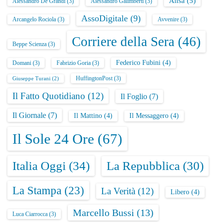
Ansa
(5)
Alessandro De Grandi
(3)
Alessandro Galimberti
(3)
AssoDigitale
(9)
Arcangelo Rociola
(3)
Avvenire
(3)
Corriere della Sera
(46)
Beppe Scienza
(3)
Federico Fubini
(4)
Domani
(3)
Fabrizio Goria
(3)
HuffingtonPost
(3)
Giuseppe Turani
(2)
Il Fatto Quotidiano
(12)
Il Foglio
(7)
Il Giornale
(7)
Il Mattino
(4)
Il Messaggero
(4)
Il Sole 24 Ore
(67)
Italia Oggi
(34)
La Repubblica
(30)
La Stampa
(23)
La Verità
(12)
Libero
(4)
Marcello Bussi
(13)
Luca Ciarrocca
(3)