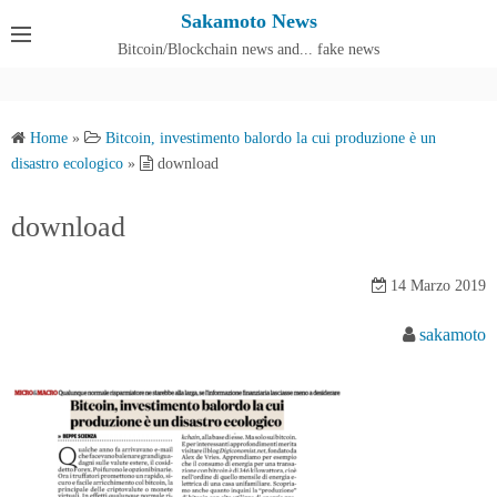
S
Sakamoto News
k
Bitcoin/Blockchain news and... fake news
Cos'è SakamotoNews
i
p
t
Home
»
Bitcoin, investimento balordo la cui produzione è un
o
disastro ecologico
»
download
c
o
download
n
t
14 Marzo 2019
e
n
sakamoto
t