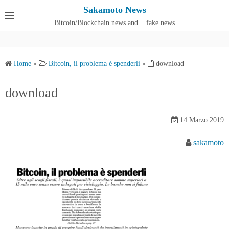
S
Sakamoto News
k
Bitcoin/Blockchain news and... fake news
Cos'è SakamotoNews
i
p
t
Home
»
Bitcoin, il problema è spenderli
»
download
o
c
download
o
n
14 Marzo 2019
t
e
sakamoto
n
t