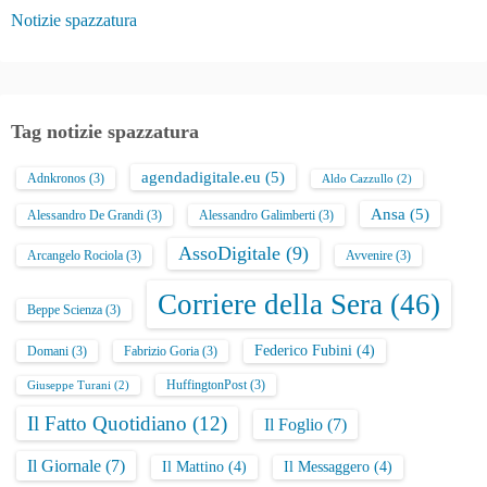
Notizie spazzatura
Tag notizie spazzatura
agendadigitale.eu
(5)
Adnkronos
(3)
Aldo Cazzullo
(2)
Ansa
(5)
Alessandro De Grandi
(3)
Alessandro Galimberti
(3)
AssoDigitale
(9)
Arcangelo Rociola
(3)
Avvenire
(3)
Corriere della Sera
(46)
Beppe Scienza
(3)
Federico Fubini
(4)
Domani
(3)
Fabrizio Goria
(3)
HuffingtonPost
(3)
Giuseppe Turani
(2)
Il Fatto Quotidiano
(12)
Il Foglio
(7)
Il Giornale
(7)
Il Mattino
(4)
Il Messaggero
(4)