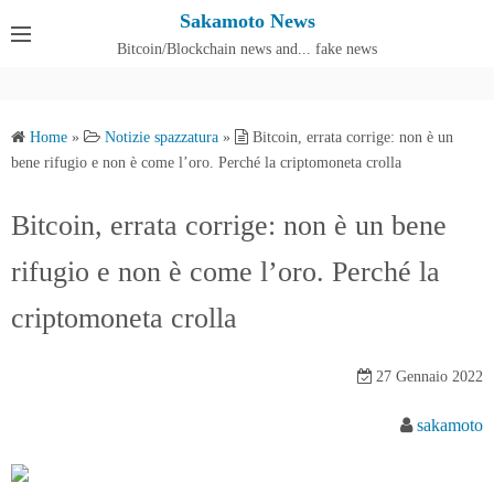
S
Sakamoto News
k
Bitcoin/Blockchain news and... fake news
Cos'è SakamotoNews
i
p
t
Home
»
Notizie spazzatura
»
Bitcoin, errata corrige: non è un
o
bene rifugio e non è come l’oro. Perché la criptomoneta crolla
c
o
Bitcoin, errata corrige: non è un bene
n
rifugio e non è come l’oro. Perché la
t
e
criptomoneta crolla
n
t
27 Gennaio 2022
sakamoto