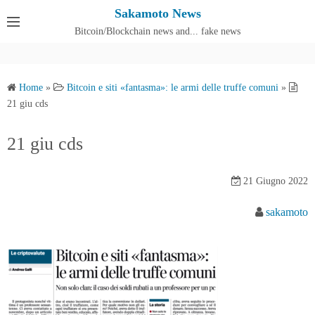
S
Sakamoto News
k
Bitcoin/Blockchain news and... fake news
Cos'è SakamotoNews
i
p
t
Home
»
Bitcoin e siti «fantasma»: le armi delle truffe comuni
»
o
21 giu cds
c
o
21 giu cds
n
t
21 Giugno 2022
e
n
sakamoto
t