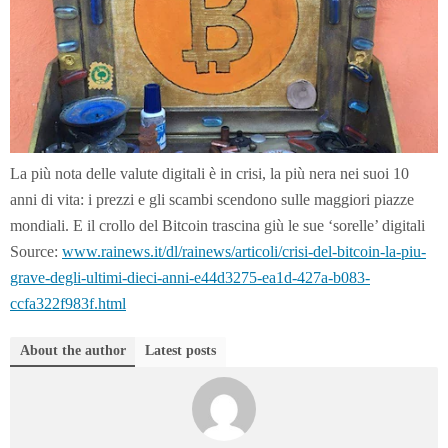
La più nota delle valute digitali è in crisi, la più nera nei suoi 10
anni di vita: i prezzi e gli scambi scendono sulle maggiori piazze
mondiali. E il crollo del Bitcoin trascina giù le sue ‘sorelle’ digitali
Source:
www.rainews.it/dl/rainews/articoli/crisi-del-bitcoin-la-piu-
grave-degli-ultimi-dieci-anni-e44d3275-ea1d-427a-b083-
ccfa322f983f.html
About the author
Latest posts