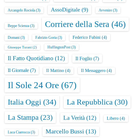
AssoDigitale
(9)
Arcangelo Rociola
(3)
Avvenire
(3)
Corriere della Sera
(46)
Beppe Scienza
(3)
Federico Fubini
(4)
Domani
(3)
Fabrizio Goria
(3)
HuffingtonPost
(3)
Giuseppe Turani
(2)
Il Fatto Quotidiano
(12)
Il Foglio
(7)
Il Giornale
(7)
Il Mattino
(4)
Il Messaggero
(4)
Il Sole 24 Ore
(67)
Italia Oggi
(34)
La Repubblica
(30)
La Stampa
(23)
La Verità
(12)
Libero
(4)
Marcello Bussi
(13)
Luca Ciarrocca
(3)