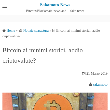
S
Sakamoto News
k
Bitcoin/Blockchain news and... fake news
Cos'è SakamotoNews
i
p
t
Home
»
Notizie spazzatura
»
Bitcoin ai minimi storici, addio
o
criptovalute?
c
o
Bitcoin ai minimi storici, addio
n
criptovalute?
t
e
n
21 Marzo 2019
t
sakamoto