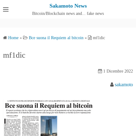
S
Sakamoto News
k
Bitcoin/Blockchain news and... fake news
Cos'è SakamotoNews
i
p
t
Home
»
Bce suona il Requiem al bitcoin
»
mf1dic
o
c
mf1dic
o
n
1 Dicembre 2022
t
e
sakamoto
n
t