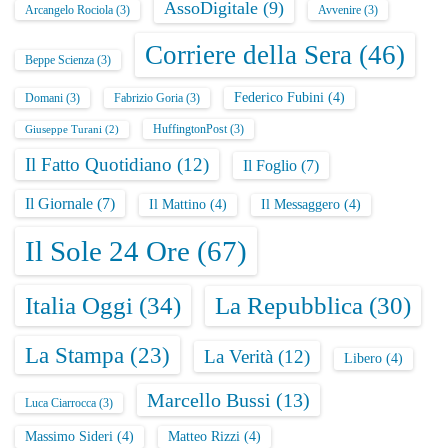
AssoDigitale
(9)
Arcangelo Rociola
(3)
Avvenire
(3)
Corriere della Sera
(46)
Beppe Scienza
(3)
Federico Fubini
(4)
Domani
(3)
Fabrizio Goria
(3)
HuffingtonPost
(3)
Giuseppe Turani
(2)
Il Fatto Quotidiano
(12)
Il Foglio
(7)
Il Giornale
(7)
Il Mattino
(4)
Il Messaggero
(4)
Il Sole 24 Ore
(67)
Italia Oggi
(34)
La Repubblica
(30)
La Stampa
(23)
La Verità
(12)
Libero
(4)
Marcello Bussi
(13)
Luca Ciarrocca
(3)
Massimo Sideri
(4)
Matteo Rizzi
(4)