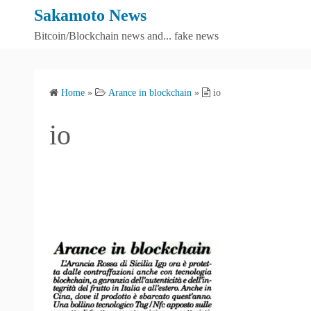
S
Sakamoto News
k
Bitcoin/Blockchain news and... fake news
i
p
t
Home
»
Arance in blockchain
»
io
o
c
io
o
n
t
e
n
t