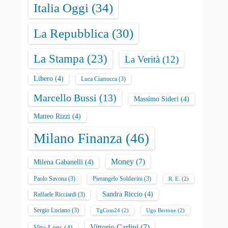
Italia Oggi
(34)
La Repubblica
(30)
La Stampa
(23)
La Verità
(12)
Libero
(4)
Luca Ciarrocca
(3)
Marcello Bussi
(13)
Massimo Sideri
(4)
Matteo Rizzi
(4)
Milano Finanza
(46)
Money
(7)
Milena Gabanelli
(4)
Paolo Savona
(3)
Pierangelo Soldavini
(3)
R. E.
(2)
Sandra Riccio
(4)
Raffaele Ricciardi
(3)
Sergio Luciano
(3)
TgCom24
(2)
Ugo Bertone
(2)
Vittorio Carlini
(7)
Vito Lops
(4)