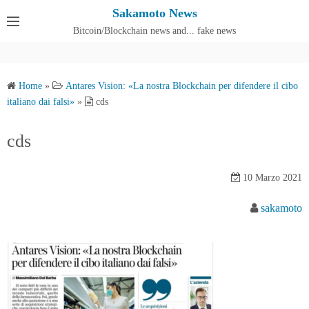
S
Sakamoto News
k
Bitcoin/Blockchain news and... fake news
Cos'è SakamotoNews
i
p
t
Home
»
Antares Vision: «La nostra Blockchain per difendere il cibo
o
italiano dai falsi»
»
cds
c
o
cds
n
t
10 Marzo 2021
e
n
sakamoto
t