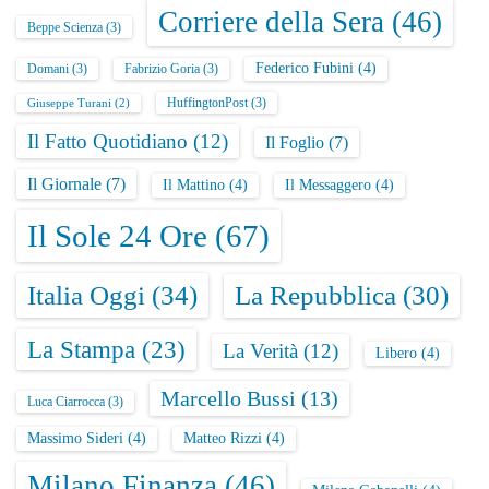
Corriere della Sera
(46)
Beppe Scienza
(3)
Federico Fubini
(4)
Domani
(3)
Fabrizio Goria
(3)
HuffingtonPost
(3)
Giuseppe Turani
(2)
Il Fatto Quotidiano
(12)
Il Foglio
(7)
Il Giornale
(7)
Il Mattino
(4)
Il Messaggero
(4)
Il Sole 24 Ore
(67)
Italia Oggi
(34)
La Repubblica
(30)
La Stampa
(23)
La Verità
(12)
Libero
(4)
Marcello Bussi
(13)
Luca Ciarrocca
(3)
Massimo Sideri
(4)
Matteo Rizzi
(4)
Milano Finanza
(46)