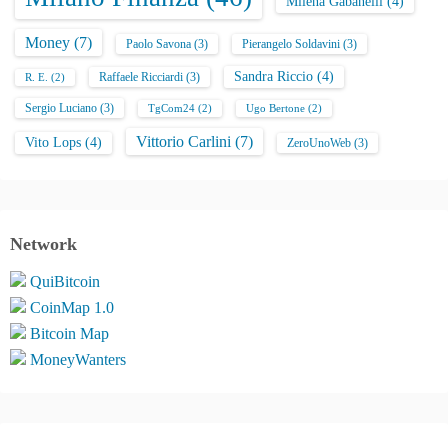
Milena Gabanelli
(4)
Money
(7)
Paolo Savona
(3)
Pierangelo Soldavini
(3)
Sandra Riccio
(4)
Raffaele Ricciardi
(3)
R. E.
(2)
Sergio Luciano
(3)
TgCom24
(2)
Ugo Bertone
(2)
Vittorio Carlini
(7)
Vito Lops
(4)
ZeroUnoWeb
(3)
Network
QuiBitcoin
CoinMap 1.0
Bitcoin Map
MoneyWanters