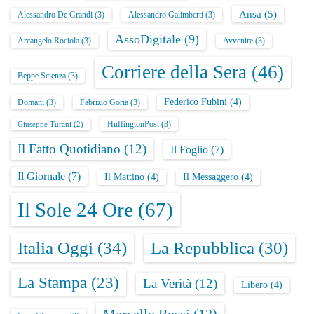
Ansa
(5)
Alessandro De Grandi
(3)
Alessandro Galimberti
(3)
AssoDigitale
(9)
Arcangelo Rociola
(3)
Avvenire
(3)
Corriere della Sera
(46)
Beppe Scienza
(3)
Federico Fubini
(4)
Domani
(3)
Fabrizio Goria
(3)
HuffingtonPost
(3)
Giuseppe Turani
(2)
Il Fatto Quotidiano
(12)
Il Foglio
(7)
Il Giornale
(7)
Il Mattino
(4)
Il Messaggero
(4)
Il Sole 24 Ore
(67)
Italia Oggi
(34)
La Repubblica
(30)
La Stampa
(23)
La Verità
(12)
Libero
(4)