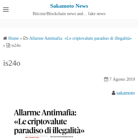
S
Sakamoto News
k
Bitcoin/Blockchain news and... fake news
Cos'è SakamotoNews
i
p
t
Home
»
Allarme Antimafia: «Le criptovalute paradiso di illegalità»
o
»
is24o
c
o
is24o
n
t
7 Agosto 2019
e
n
sakamoto
t