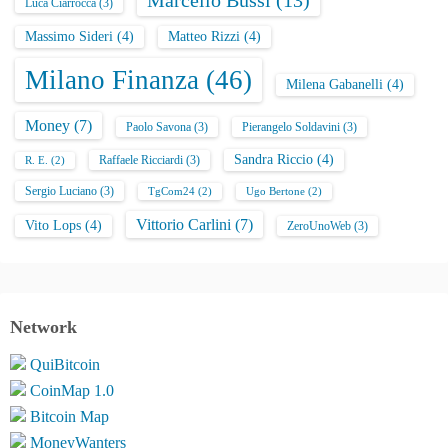
Marcello Bussi
(13)
Luca Ciarrocca
(3)
Massimo Sideri
(4)
Matteo Rizzi
(4)
Milano Finanza
(46)
Milena Gabanelli
(4)
Money
(7)
Paolo Savona
(3)
Pierangelo Soldavini
(3)
Sandra Riccio
(4)
Raffaele Ricciardi
(3)
R. E.
(2)
Sergio Luciano
(3)
TgCom24
(2)
Ugo Bertone
(2)
Vittorio Carlini
(7)
Vito Lops
(4)
ZeroUnoWeb
(3)
Network
QuiBitcoin
CoinMap 1.0
Bitcoin Map
MoneyWanters