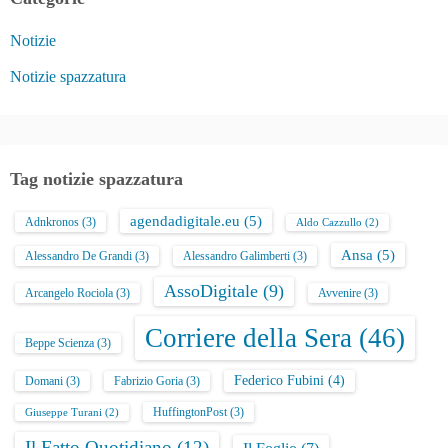
z
Notizie
i
Notizie spazzatura
o
n
e
Tag notizie spazzatura
d
agendadigitale.eu
(5)
Adnkronos
(3)
Aldo Cazzullo
(2)
e
Ansa
(5)
Alessandro De Grandi
(3)
Alessandro Galimberti
(3)
g
AssoDigitale
(9)
Arcangelo Rociola
(3)
Avvenire
(3)
l
Corriere della Sera
(46)
Beppe Scienza
(3)
i
Federico Fubini
(4)
Domani
(3)
Fabrizio Goria
(3)
a
HuffingtonPost
(3)
Giuseppe Turani
(2)
r
Il Fatto Quotidiano
(12)