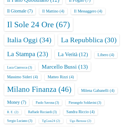
Il Foglio
(7)
t
Il Giornale
(7)
Il Mattino
(4)
Il Messaggero
(4)
i
Il Sole 24 Ore
(67)
c
Italia Oggi
(34)
La Repubblica
(30)
o
La Stampa
(23)
l
La Verità
(12)
Libero
(4)
i
Marcello Bussi
(13)
Luca Ciarrocca
(3)
Massimo Sideri
(4)
Matteo Rizzi
(4)
Milano Finanza
(46)
Milena Gabanelli
(4)
Money
(7)
Paolo Savona
(3)
Pierangelo Soldavini
(3)
Sandra Riccio
(4)
Raffaele Ricciardi
(3)
R. E.
(2)
Sergio Luciano
(3)
TgCom24
(2)
Ugo Bertone
(2)