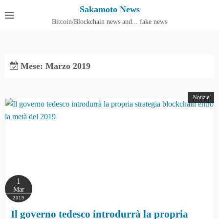
S
Sakamoto News
k
Bitcoin/Blockchain news and... fake news
Cos'è SakamotoNews
i
p
t
Mese:
Marzo 2019
o
c
o
Notizie
n
t
e
n
t
1
Mar
2019
Il governo tedesco introdurrà la propria