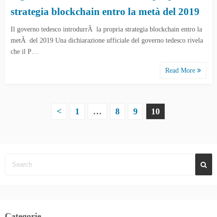
strategia blockchain entro la metà del 2019
Il governo tedesco introdurrÃ la propria strategia blockchain entro la
metÃ del 2019 Una dichiarazione ufficiale del governo tedesco rivela
che il P…
Read More
P
<
1
…
8
9
10
a
g
i
n
a
Categorie