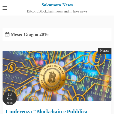
S
Sakamoto News
k
Bitcoin/Blockchain news and... fake news
Cos'è SakamotoNews
i
p
t
Mese:
Giugno 2016
o
c
o
Notizie
n
t
e
n
t
13
Giu
2016
Conferenza “Blockchain e Pubblica