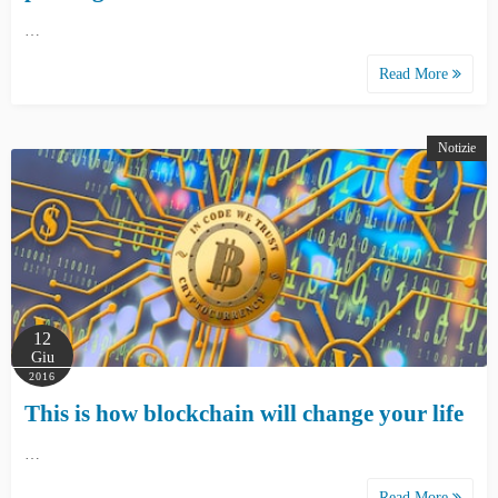
…
Read More
Notizie
12
Giu
2016
This is how blockchain will change your life
…
Read More