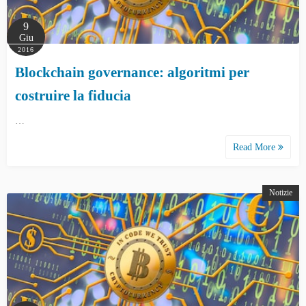
9
Giu
2016
Blockchain governance: algoritmi per
costruire la fiducia
…
Read More
Notizie