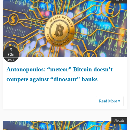
Notizie
9
Giu
2016
Antonopoulos: “meteor” Bitcoin doesn’t
compete against “dinosaur” banks
…
Read More
Notizie