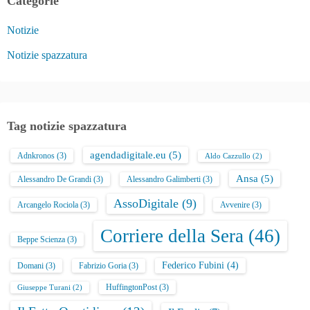
Categorie
z
Notizie
i
Notizie spazzatura
o
n
e
Tag notizie spazzatura
d
agendadigitale.eu
(5)
Adnkronos
(3)
Aldo Cazzullo
(2)
e
Ansa
(5)
Alessandro De Grandi
(3)
Alessandro Galimberti
(3)
g
AssoDigitale
(9)
Arcangelo Rociola
(3)
Avvenire
(3)
l
Corriere della Sera
(46)
Beppe Scienza
(3)
i
Federico Fubini
(4)
Domani
(3)
Fabrizio Goria
(3)
a
HuffingtonPost
(3)
Giuseppe Turani
(2)