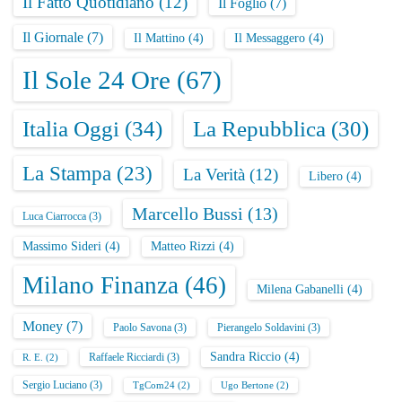
r
Il Fatto Quotidiano
(12)
Il Foglio
(7)
t
Il Giornale
(7)
Il Mattino
(4)
Il Messaggero
(4)
i
Il Sole 24 Ore
(67)
c
Italia Oggi
(34)
La Repubblica
(30)
o
La Stampa
(23)
l
La Verità
(12)
Libero
(4)
i
Marcello Bussi
(13)
Luca Ciarrocca
(3)
Massimo Sideri
(4)
Matteo Rizzi
(4)
Milano Finanza
(46)
Milena Gabanelli
(4)
Money
(7)
Paolo Savona
(3)
Pierangelo Soldavini
(3)
Sandra Riccio
(4)
Raffaele Ricciardi
(3)
R. E.
(2)
Sergio Luciano
(3)
TgCom24
(2)
Ugo Bertone
(2)