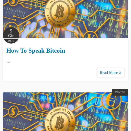
9
Giu
2016
How To Speak Bitcoin
…
Read More
Notizie